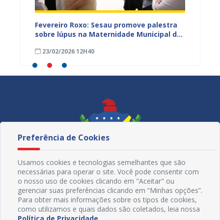
zeiro
Fevereiro Roxo: Sesau promove palestra
Atençã
de
sobre lúpus na Maternidade Municipal de
Odonto
os na
Juazeiro
cronog
23/02/2026 12H40
27/01
Preferência de Cookies
Usamos cookies e tecnologias semelhantes que são
necessárias para operar o site. Você pode consentir com
o nosso uso de cookies clicando em "Aceitar" ou
gerenciar suas preferências clicando em “Minhas opções”.
Para obter mais informações sobre os tipos de cookies,
como utilizamos e quais dados são coletados, leia nossa
Política de Privacidade
.
Redes Sociais