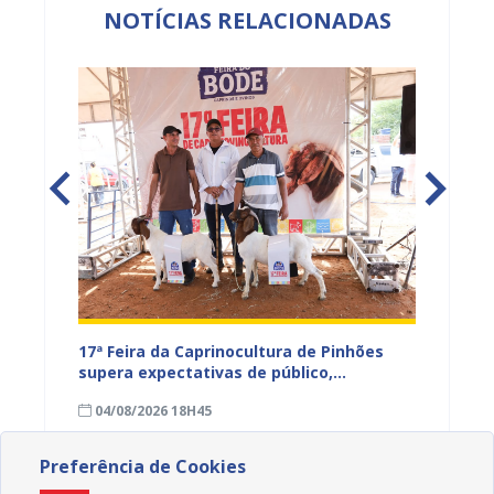
NOTÍCIAS RELACIONADAS
 leva
17ª Feira da Caprinocultura de Pinhões
Prefei
umanos
supera expectativas de público,
integr
comercialização e exposição de animais
públic
04/08/2026 18H45
04/08
popula
Preferência de Cookies