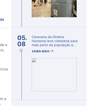
úde
05.
Caravana de Direitos
Humanos leva cidadania para
08
ade e
mais perto da população e
fortalec...
os,
SAIBA MAIS
ência
om a
s