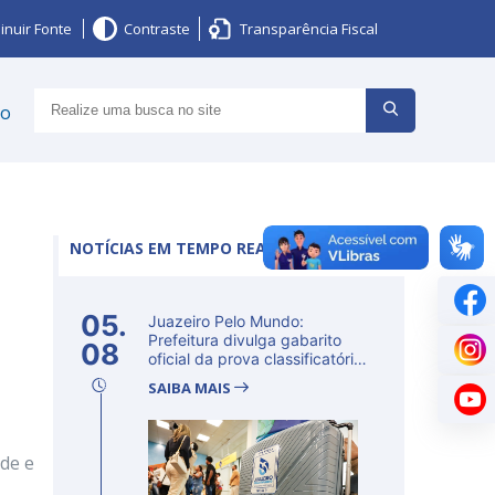
inuir Fonte
Contraste
Transparência Fiscal
ço
NOTÍCIAS EM TEMPO REAL
05.
Juazeiro Pelo Mundo:
Prefeitura divulga gabarito
08
oficial da prova classificatória
ne...
SAIBA MAIS
ade e