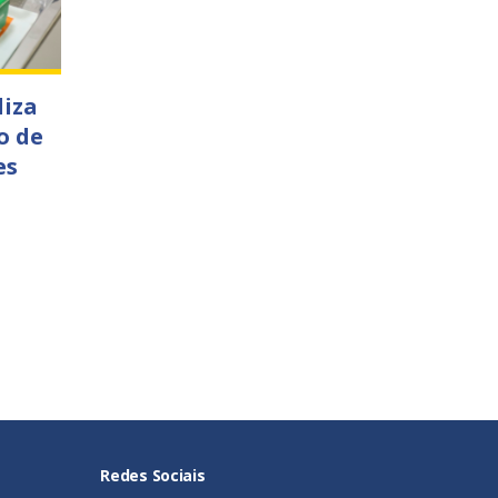
liza
o de
es
Redes Sociais