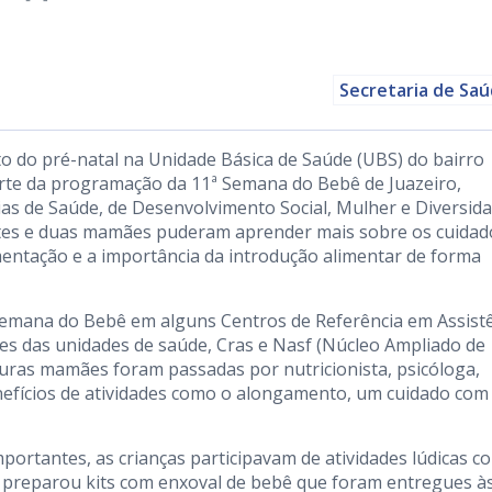
Secretaria de Sa
 do pré-natal na Unidade Básica de Saúde (UBS) do bairro
rte da programação da 11ª Semana do Bebê de Juazeiro,
ias de Saúde, de Desenvolvimento Social, Mulher e Diversid
antes e duas mamães puderam aprender mais sobre os cuidad
mentação e a importância da introdução alimentar de forma
Semana do Bebê em alguns Centros de Referência em Assist
es das unidades de saúde, Cras e Nasf (Núcleo Ampliado de
turas mamães foram passadas por nutricionista, psicóloga,
enefícios de atividades como o alongamento, um cuidado com
rtantes, as crianças participavam de atividades lúdicas c
m preparou kits com enxoval de bebê que foram entregues à