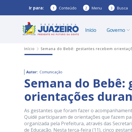
Ir para:
1
Conteúdo
2
Menu
3
Busca
Início
Governo
Início
Semana do Bebê: gestantes recebem orientaçõ
Autor:
Comunicação
Semana do Bebê: 
orientações duran
As gestantes que foram fazer o acompanhamento
Quidé participaram de orientações que fazem pa
organizada pela Prefeitura, através das Secretar
de Educação. Nesta terça-feira (11), cinco gestan