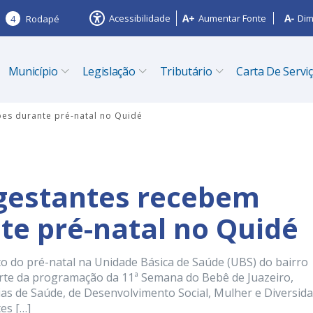
Acessibilidade
Aumentar Fonte
Dim
4
Rodapé
Município
Legislação
Tributário
Carta De Servi
es durante pré-natal no Quidé
gestantes recebem
te pré-natal no Quidé
 do pré-natal na Unidade Básica de Saúde (UBS) do bairro
rte da programação da 11ª Semana do Bebê de Juazeiro,
ias de Saúde, de Desenvolvimento Social, Mulher e Diversid
tes […]