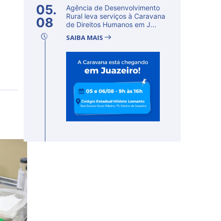
05.
Agência de Desenvolvimento
Rural leva serviços à Caravana
08
de Direitos Humanos em J...
SAIBA MAIS