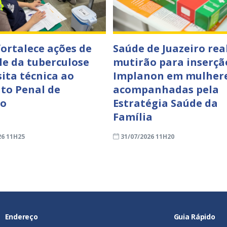
fortalece ações de
Saúde de Juazeiro rea
le da tuberculose
mutirão para inserçã
sita técnica ao
Implanon em mulher
to Penal de
acompanhadas pela
ro
Estratégia Saúde da
Família
26 11H25
31/07/2026 11H20
Endereço
Guia Rápido