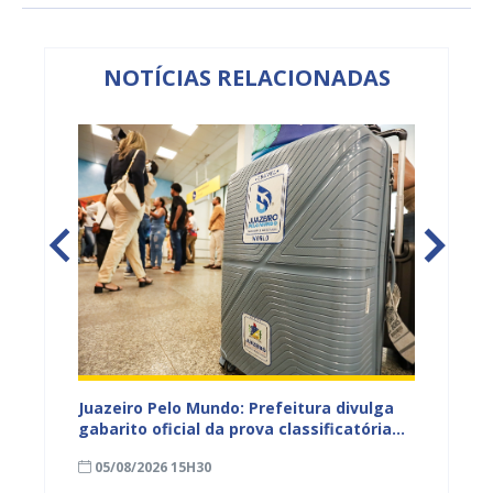
NOTÍCIAS RELACIONADAS
EB e
Juazeiro Pelo Mundo: Prefeitura divulga
Juazeir
mos
gabarito oficial da prova classificatória
do inte
nesta quarta (05)
neste 
05/08/2026 15H30
03/08
divulg