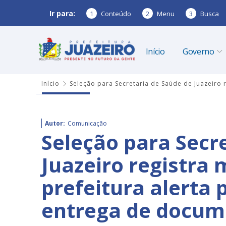
Ir para:
1
Conteúdo
2
Menu
3
Busca
Início
Governo
Início
Seleção para Secretaria de Saúde de Juazeiro r
Autor:
Comunicação
Seleção para Secr
Juazeiro registra m
prefeitura alerta 
entrega de docu