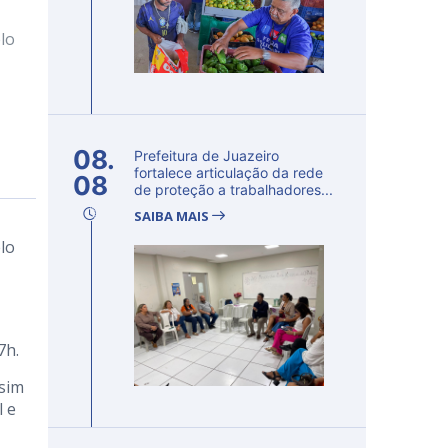
lo
08.
Prefeitura de Juazeiro
fortalece articulação da rede
08
de proteção a trabalhadores...
SAIBA MAIS
lo
7h.
sim
l e