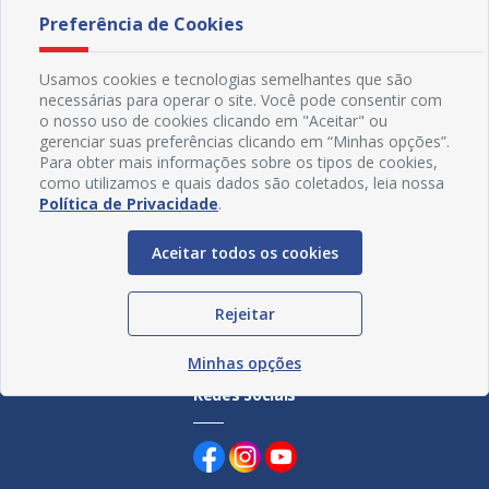
s da
caderneta de crianças e adolescentes
garant
Preferência de Cookies
06/08/2026 16H49
01/08
Usamos cookies e tecnologias semelhantes que são
necessárias para operar o site. Você pode consentir com
o nosso uso de cookies clicando em "Aceitar" ou
gerenciar suas preferências clicando em “Minhas opções”.
Para obter mais informações sobre os tipos de cookies,
como utilizamos e quais dados são coletados, leia nossa
Política de Privacidade
.
Aceitar todos os cookies
Rejeitar
Minhas opções
Redes Sociais