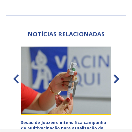
NOTÍCIAS RELACIONADAS
adual
Sesau de Juazeiro intensifica campanha
Saúde 
s
de Multivacinação para atualização da
no fim