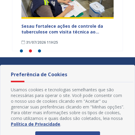
entos
Sesau fortalece ações de controle da
Saúde 
ue
tuberculose com visita técnica ao
inserç
o
Conjunto Penal de Juazeiro
acompa
31/07/2026 11H25
31/07
Família
Preferência de Cookies
Usamos cookies e tecnologias semelhantes que são
necessárias para operar o site. Você pode consentir com
o nosso uso de cookies clicando em "Aceitar" ou
gerenciar suas preferências clicando em “Minhas opções”.
Para obter mais informações sobre os tipos de cookies,
como utilizamos e quais dados são coletados, leia nossa
Política de Privacidade
.