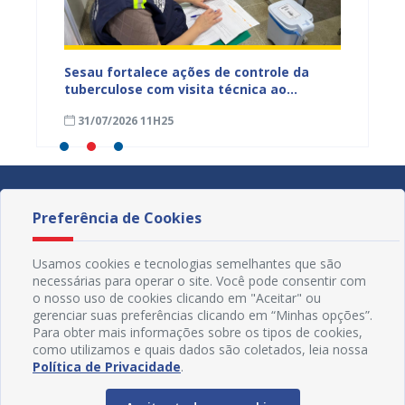
entos
Sesau fortalece ações de controle da
Saúde 
ue
tuberculose com visita técnica ao
inserç
o
Conjunto Penal de Juazeiro
acompa
31/07/2026 11H25
31/07
Família
Preferência de Cookies
Usamos cookies e tecnologias semelhantes que são
necessárias para operar o site. Você pode consentir com
o nosso uso de cookies clicando em "Aceitar" ou
gerenciar suas preferências clicando em “Minhas opções”.
Para obter mais informações sobre os tipos de cookies,
como utilizamos e quais dados são coletados, leia nossa
Política de Privacidade
.