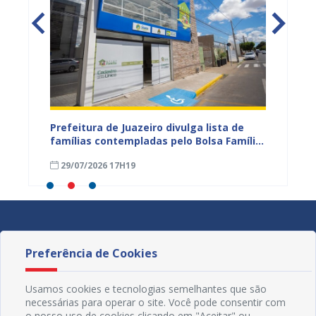
eiro
Prefeitura de Juazeiro divulga lista de
Campan
 para
famílias contempladas pelo Bolsa Família
sexta-f
a
em agosto
Civil d
29/07/2026 17H19
16/04
Preferência de Cookies
Usamos cookies e tecnologias semelhantes que são
necessárias para operar o site. Você pode consentir com
o nosso uso de cookies clicando em "Aceitar" ou