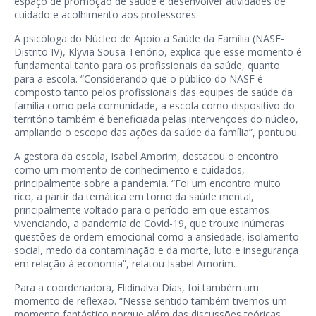
espaço de promoção de saúde e desenvolver atividades de
cuidado e acolhimento aos professores.
A psicóloga do Núcleo de Apoio a Saúde da Família (NASF-
Distrito IV), Klyvia Sousa Tenório, explica que esse momento é
fundamental tanto para os profissionais da saúde, quanto
para a escola. “Considerando que o público do NASF é
composto tanto pelos profissionais das equipes de saúde da
família como pela comunidade, a escola como dispositivo do
território também é beneficiada pelas intervenções do núcleo,
ampliando o escopo das ações da saúde da família”, pontuou.
A gestora da escola, Isabel Amorim, destacou o encontro
como um momento de conhecimento e cuidados,
principalmente sobre a pandemia. “Foi um encontro muito
rico, a partir da temática em torno da saúde mental,
principalmente voltado para o período em que estamos
vivenciando, a pandemia de Covid-19, que trouxe inúmeras
questões de ordem emocional como a ansiedade, isolamento
social, medo da contaminação e da morte, luto e insegurança
em relação à economia”, relatou Isabel Amorim.
Para a coordenadora, Elidinalva Dias, foi também um
momento de reflexão. “Nesse sentido também tivemos um
momento fantástico porque além das discussões teóricas,