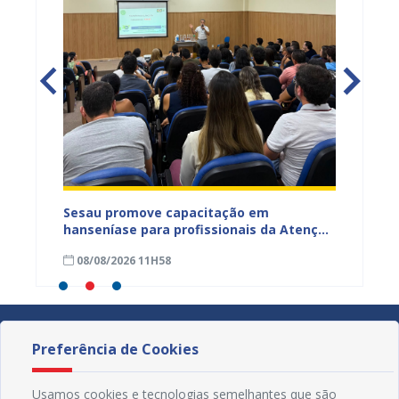
ficação
Sesau promove capacitação em
Sesau 
azeiro
hanseníase para profissionais da Atenção
progra
Primária de Juazeiro
determ
08/08/2026 11H58
07/08
Preferência de Cookies
Usamos cookies e tecnologias semelhantes que são