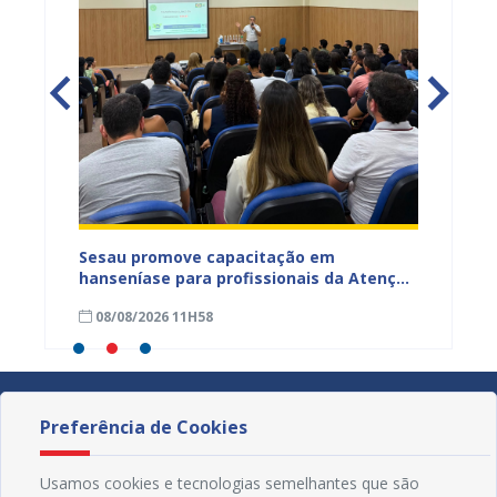
ficação
Sesau promove capacitação em
Sesau 
azeiro
hanseníase para profissionais da Atenção
progra
Primária de Juazeiro
determ
08/08/2026 11H58
07/08
Preferência de Cookies
Usamos cookies e tecnologias semelhantes que são