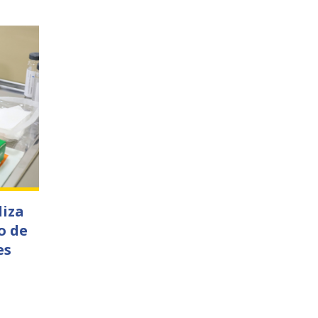
liza
o de
es