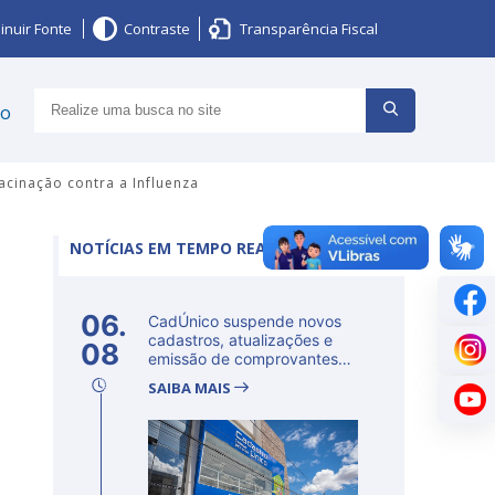
inuir Fonte
Contraste
Transparência Fiscal
ço
acinação contra a Influenza
NOTÍCIAS EM TEMPO REAL
06.
CadÚnico suspende novos
cadastros, atualizações e
08
emissão de comprovantes
nesta s...
SAIBA MAIS