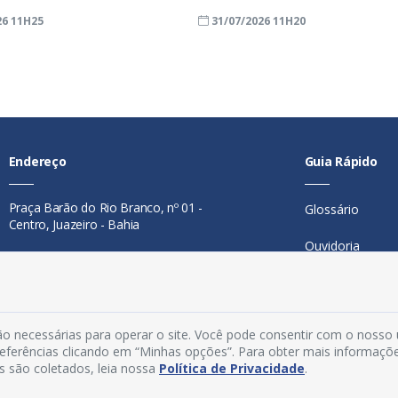
26 11H25
31/07/2026 11H20
Endereço
Guia Rápido
Praça Barão do Rio Branco, nº 01 -
Glossário
Centro, Juazeiro - Bahia
Ouvidoria
Contato
Mapa do Site
Telefone:
74 98846-0016
Perguntas Freq
Email:
ouvidoria@juazeiro.ba.gov.br
o necessárias para operar o site. Você pode consentir com o nosso
preferências clicando em “Minhas opções”. Para obter mais informaçõ
Manual de Nav
Horário De Funcionamento
s são coletados, leia nossa
Política de Privacidade
.
Política de Priv