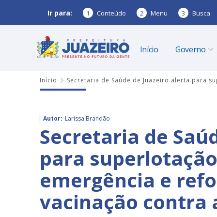
Ir para:
1
Conteúdo
2
Menu
3
Busca
Início
Governo
Início
Secretaria de Saúde de Juazeiro alerta para s
Autor:
Larissa Brandão
Secretaria de Saúd
para superlotação
emergência e refo
vacinação contra 