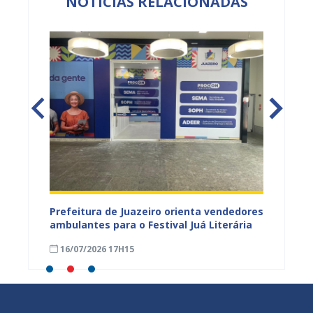
NOTÍCIAS RELACIONADAS
uazeiro
Prefeitura de Juazeiro orienta vendedores
Prefei
ambulantes para o Festival Juá Literária
atuaçã
durant
16/07/2026 17H15
14/07
de 148