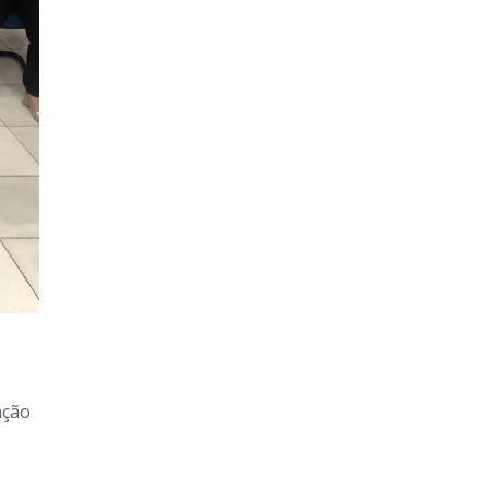
e
ação