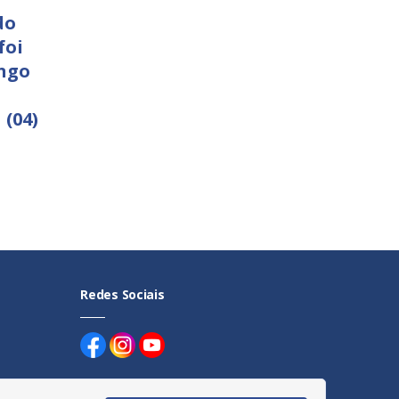
do
foi
ngo
 (04)
Redes Sociais