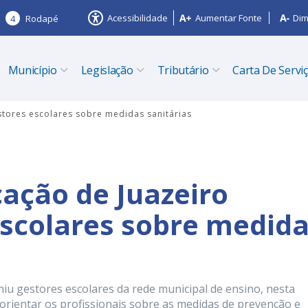
Acessibilidade
Aumentar Fonte
Dim
4
Rodapé
Município
Legislação
Tributário
Carta De Servi
stores escolares sobre medidas sanitárias
cação de Juazeiro
escolares sobre medid
iu gestores escolares da rede municipal de ensino, nesta
 orientar os profissionais sobre as medidas de prevenção e