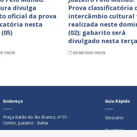
tura divulga
Prova classificatória 
to oficial da prova
intercâmbio cultural 
icatória nesta
realizada neste domi
 (05)
(02); gabarito será
divulgado nesta terça
26 15H30
03/08/2026 16H39
Endereço
Guia Rápido
Praça Barão do Rio Branco, nº 01 -
Glossário
Centro, Juazeiro - Bahia
Ouvidoria
Contato