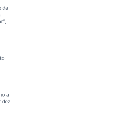
e da
á
r”,
to
mo a
r dez