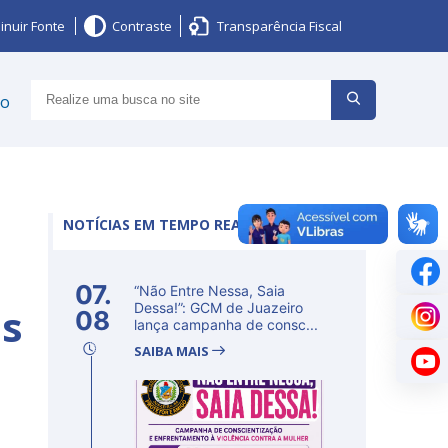
inuir Fonte
Contraste
Transparência Fiscal
ço
NOTÍCIAS EM TEMPO REAL
07.
“Não Entre Nessa, Saia
as
Dessa!”: GCM de Juazeiro
08
lança campanha de consc...
SAIBA MAIS