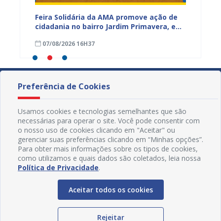
ia da
Feira Solidária da AMA promove ação de
“Não E
cidadania no bairro Jardim Primavera, em
Juazei
ssa,
Juazeiro
consci
07/08/2026 16H37
07/08
violên
Preferência de Cookies
Usamos cookies e tecnologias semelhantes que são
necessárias para operar o site. Você pode consentir com
o nosso uso de cookies clicando em "Aceitar" ou
gerenciar suas preferências clicando em “Minhas opções”.
Para obter mais informações sobre os tipos de cookies,
como utilizamos e quais dados são coletados, leia nossa
Política de Privacidade
.
Aceitar todos os cookies
Redes Sociais
Rejeitar