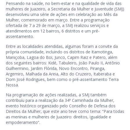
Pensando na saúde, no bem-estar e na qualidade de vida das
mulheres de Juazeiro, a Secretaria da Mulher e Juventude (SMJ)
desenvolveu uma série de ações em celebração ao Mês da
Mulher, comemorado em março. Entre a programação
ofertada de 7 a 29 de março, a SMJ realizou serviços e
atendimentos em 12 bairros, 6 distritos e um pré-
assentamento.
Entre as localidades atendidas, algumas foram a convite da
própria comunidade, incluindo os distritos de Itamotinga,
Maniçoba, Lagoa do Boi, Junco, Capim Raiz e Patero, além
dos seguintes bairros: Kidé, Tabuleiro, João Paulo II, Antônio
Guilhermino, Jardim Flórida, Novo Encontro, Piranga,
Argemiro, Malhada da Areia, Alto do Cruzeiro, Itaberaba e
Dom José Rodrigues, bem como o pré-assentamento Terra
Nossa.
Na programação de ações realizadas, a SMJ também
contribuiu para a realização da 34ª Caminhada da Mulher,
evento histórico organizado pelo Conselho de Defesa dos
Direitos da Mulher, que este ano teve como tema: “Para todas
as meninas e mulheres de Juazeiro: direitos, igualdade e
empoderamento”.