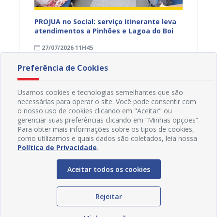
eiro
PROJUA no Social: serviço itinerante leva
Associa
 para
atendimentos a Pinhões e Lagoa do Boi
para c
soa
Desenv
27/07/2026 11H45
24/07
Preferência de Cookies
Usamos cookies e tecnologias semelhantes que são
necessárias para operar o site. Você pode consentir com
o nosso uso de cookies clicando em "Aceitar" ou
gerenciar suas preferências clicando em “Minhas opções”.
Para obter mais informações sobre os tipos de cookies,
como utilizamos e quais dados são coletados, leia nossa
Política de Privacidade
.
Aceitar todos os cookies
Rejeitar
Redes Sociais