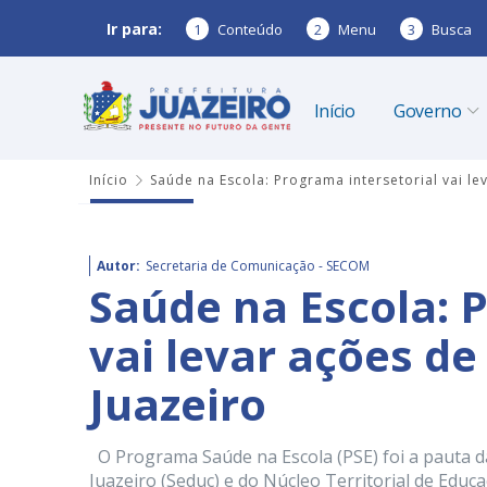
Ir para:
1
Conteúdo
2
Menu
3
Busca
Início
Governo
Início
Saúde na Escola: Programa intersetorial vai l
Autor:
Secretaria de Comunicação - SECOM
Saúde na Escola: 
vai levar ações de
Juazeiro
O Programa Saúde na Escola (PSE) foi a pauta da
Juazeiro (Seduc) e do Núcleo Territorial de Educ