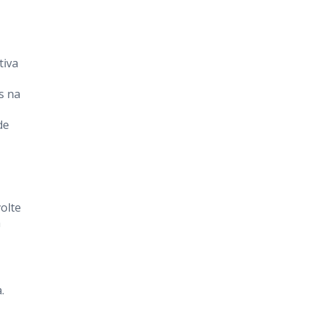
tiva
s na
de
olte
a
.