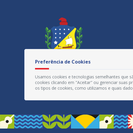
Preferência de Cookies
Usamos cookies e tecnologias semelhantes que sã
cookies clicando em "Aceitar" ou gerenciar suas 
os tipos de cookies, como utilizamos e quais dado