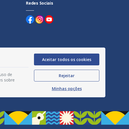
Redes Sociais
uentes
Aceitar todos os cookies
egação
 uso de
Rejeitar
acidade
es sobre
Minhas opções