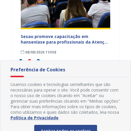
ficação
Sesau promove capacitação em
Sesau 
azeiro
hanseníase para profissionais da Atenção
progra
Primária de Juazeiro
determ
08/08/2026 11H58
07/08
Preferência de Cookies
Usamos cookies e tecnologias semelhantes que são
necessárias para operar o site. Você pode consentir com
o nosso uso de cookies clicando em "Aceitar" ou
gerenciar suas preferências clicando em “Minhas opções”.
Para obter mais informações sobre os tipos de cookies,
como utilizamos e quais dados são coletados, leia nossa
Política de Privacidade
.
Aceitar todos os cookies