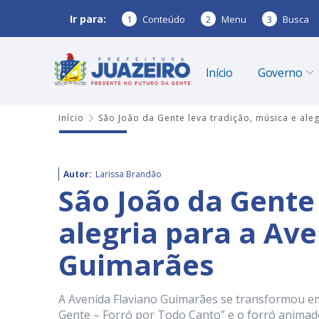
Ir para:
1
Conteúdo
2
Menu
3
Busca
Início
Governo
Início
São João da Gente leva tradição, música e ale
Autor:
Larissa Brandão
São João da Gente 
alegria para a Av
Guimarães
A Avenida Flaviano Guimarães se transformou em 
Gente – Forró por Todo Canto” e o forró anima