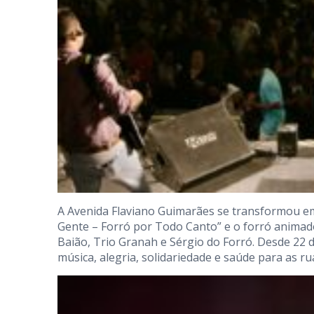
A Avenida Flaviano Guimarães se transformou em 
Gente – Forró por Todo Canto” e o forró anima
Baião, Trio Granah e Sérgio do Forró. Desde 22 de
música, alegria, solidariedade e saúde para as ru