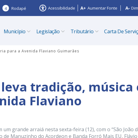
Acessibilidade
Aumentar Fonte
Dim
4
Rodapé
Município
Legislação
Tributário
Carta De Servi
gria para a Avenida Flaviano Guimarães
leva tradição, música 
enida Flaviano
um grande arraiá nesta sexta-feira (12), com o “São João 
do de Manuzinho do Acordeon e Banda Forró Mais EU, Flávio