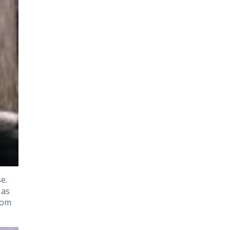
e.
 as
com