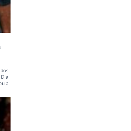
a
e
ados
 Dia
ou a