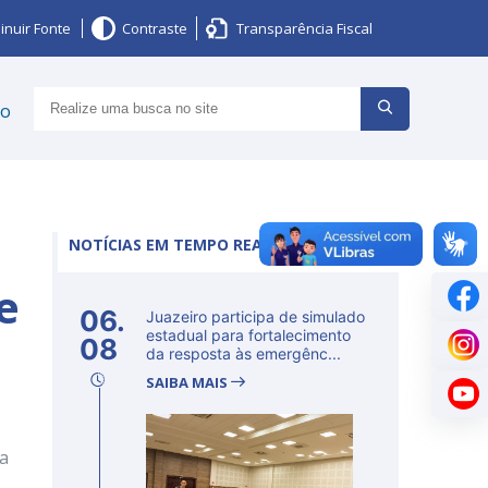
inuir Fonte
Contraste
Transparência Fiscal
ço
NOTÍCIAS EM TEMPO REAL
e
06.
Juazeiro participa de simulado
estadual para fortalecimento
08
da resposta às emergênc...
SAIBA MAIS
da