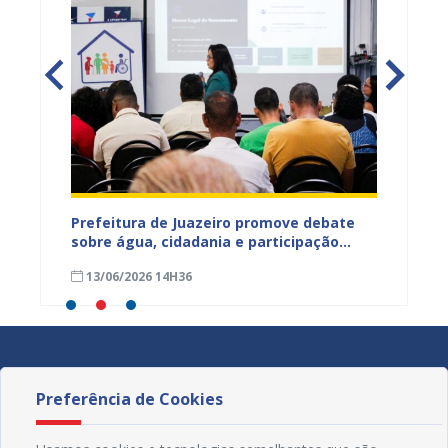
jetos
Prefeitura de Juazeiro promove debate
Prefeit
ua na
sobre água, cidadania e participação
para m
social e fortalece diálogo com
parali
13/06/2026 14H36
15/05
comunidades urbanas e rurais
sexta-f
Preferência de Cookies