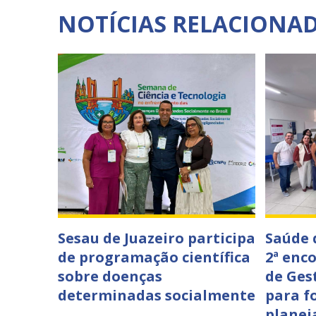
NOTÍCIAS RELACIONA
Sesau de Juazeiro participa
Saúde 
de programação científica
2ª enc
sobre doenças
de Ges
determinadas socialmente
para f
planej