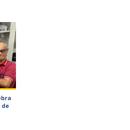
ebra
 de