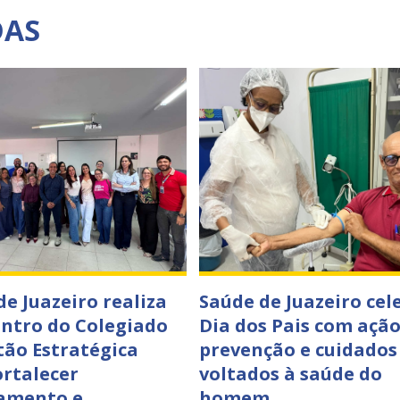
DAS
de Juazeiro realiza
Saúde de Juazeiro cel
ontro do Colegiado
Dia dos Pais com ação
tão Estratégica
prevenção e cuidados
ortalecer
voltados à saúde do
amento e
homem