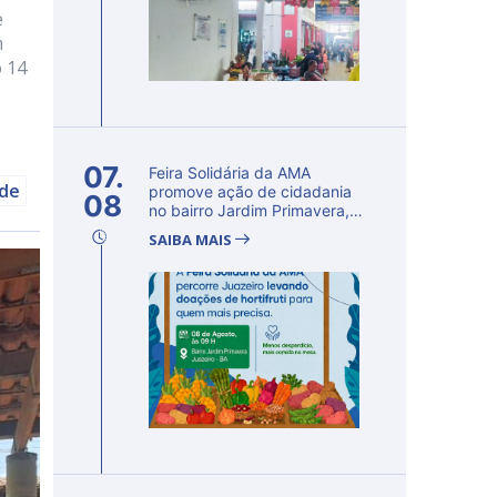
e
m
o 14
07.
Feira Solidária da AMA
úde
promove ação de cidadania
08
no bairro Jardim Primavera,
em Ju...
SAIBA MAIS