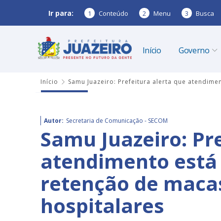
Ir para:
1
Conteúdo
2
Menu
3
Busca
Início
Governo
Início
Samu Juazeiro: Prefeitura alerta que atendim
Autor:
Secretaria de Comunicação - SECOM
Samu Juazeiro: Pre
atendimento está 
retenção de maca
hospitalares