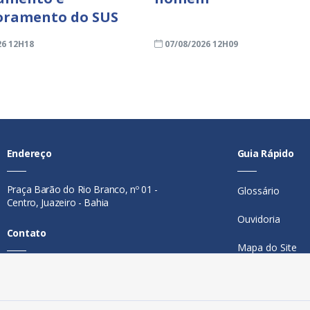
oramento do SUS
26 12H18
07/08/2026 12H09
Endereço
Guia Rápido
Praça Barão do Rio Branco, nº 01 -
Glossário
Centro, Juazeiro - Bahia
Ouvidoria
Contato
Mapa do Site
Telefone:
74 98846-0016
Perguntas Freq
Email:
ouvidoria@juazeiro.ba.gov.br
Manual de Nav