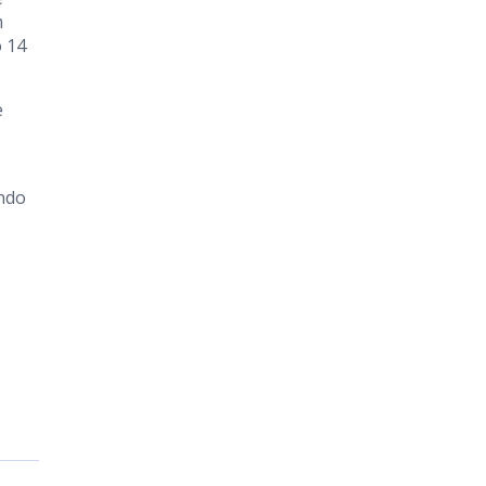
m
o 14
e
ando