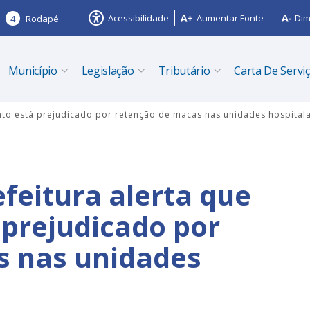
Acessibilidade
Aumentar Fonte
Dim
4
Rodapé
Município
Legislação
Tributário
Carta De Servi
ento está prejudicado por retenção de macas nas unidades hospital
feitura alerta que
prejudicado por
s nas unidades