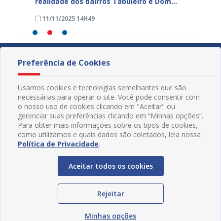
a
realidade dos bairros Tabuleiro e Dom
técnic
a,
José Rodrigues em Juazeiro
para a
11/11/2025 14H49
08/11
Preferência de Cookies
Usamos cookies e tecnologias semelhantes que são
necessárias para operar o site. Você pode consentir com
o nosso uso de cookies clicando em "Aceitar" ou
gerenciar suas preferências clicando em “Minhas opções”.
Para obter mais informações sobre os tipos de cookies,
como utilizamos e quais dados são coletados, leia nossa
Política de Privacidade
.
Aceitar todos os cookies
Redes Sociais
Rejeitar
Minhas opções