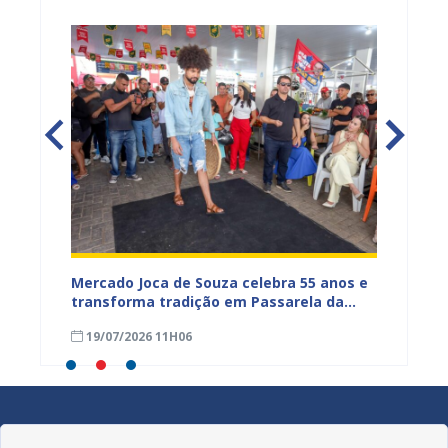
Mercado Joca de Souza celebra 55 anos e
Prefei
transforma tradição em Passarela da
para a
inhões
Moda para valorizar o comércio popular
acesso
19/07/2026 11H06
17/07
de Juazeiro