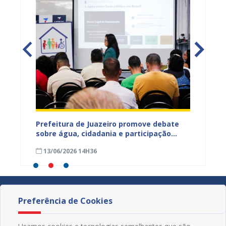
jetos
Prefeitura de Juazeiro promove debate
Prefeit
ua na
sobre água, cidadania e participação
para m
social e fortalece diálogo com
parali
13/06/2026 14H36
15/05
comunidades urbanas e rurais
sexta-f
Preferência de Cookies