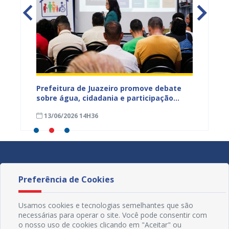
jetos
Prefeitura de Juazeiro promove debate
Prefeit
ua na
sobre água, cidadania e participação
para m
social e fortalece diálogo com
parali
13/06/2026 14H36
15/05
comunidades urbanas e rurais
sexta-f
Preferência de Cookies
Usamos cookies e tecnologias semelhantes que são
necessárias para operar o site. Você pode consentir com
o nosso uso de cookies clicando em "Aceitar" ou