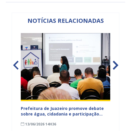
NOTÍCIAS RELACIONADAS
jetos
Prefeitura de Juazeiro promove debate
Prefeit
ua na
sobre água, cidadania e participação
para m
social e fortalece diálogo com
parali
13/06/2026 14H36
15/05
comunidades urbanas e rurais
sexta-f