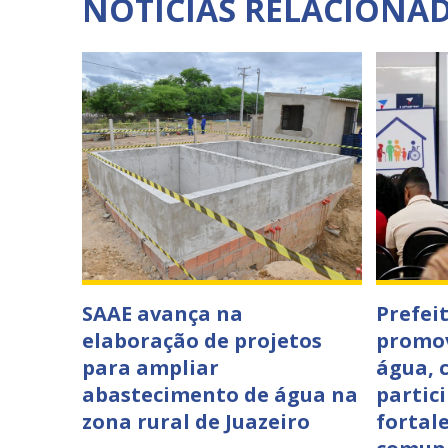
NOTÍCIAS RELACIONA
SAAE avança na
Prefei
elaboração de projetos
promov
para ampliar
água, 
abastecimento de água na
partici
zona rural de Juazeiro
fortal