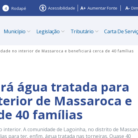
Acessibilidade
Aumentar Fonte
Dim
4
Rodapé
Município
Legislação
Tributário
Carta De Servi
dade no interior de Massaroca e beneficiará cerca de 40 famílias
ará água tratada para
erior de Massaroca e
de 40 famílias
o interior. A comunidade de Lagoinha, no distrito de Massar
ias para ter, enfim, água tratada nas torneiras. Quase 40