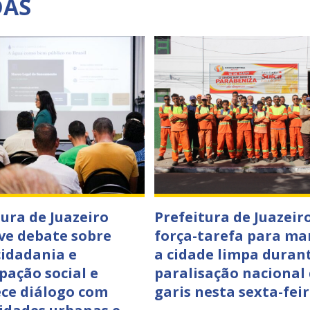
DAS
tura de Juazeiro
Prefeitura de Juazeiro
e debate sobre
força-tarefa para ma
cidadania e
a cidade limpa duran
pação social e
paralisação nacional
ece diálogo com
garis nesta sexta-feir