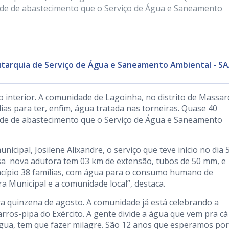
rede de abastecimento que o Serviço de Água e Saneamento
tarquia de Serviço de Água e Saneamento Ambiental - S
o interior. A comunidade de Lagoinha, no distrito de Massar
ias para ter, enfim, água tratada nas torneiras. Quase 40
rede de abastecimento que o Serviço de Água e Saneamento
cipal, Josilene Alixandre, o serviço que teve início no dia 
Essa nova adutora tem 03 km de extensão, tubos de 50 mm, e
rincípio 38 famílias, com água para o consumo humano de
ra Municipal e a comunidade local”, destaca.
ira quinzena de agosto. A comunidade já está celebrando a
carros-pipa do Exército. A gente divide a água que vem pra c
ua, tem que fazer milagre. São 12 anos que esperamos por