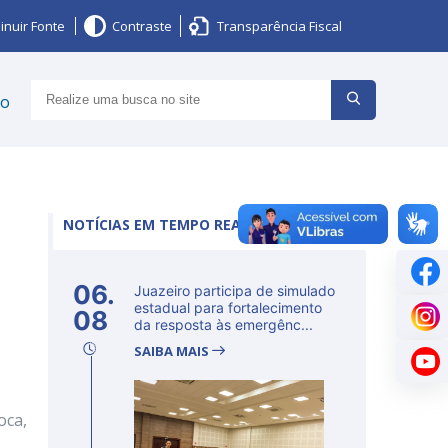
inuir Fonte
Contraste
Transparência Fiscal
ço
NOTÍCIAS EM TEMPO REAL
06.
Juazeiro participa de simulado
estadual para fortalecimento
08
da resposta às emergênc...
SAIBA MAIS
oca,