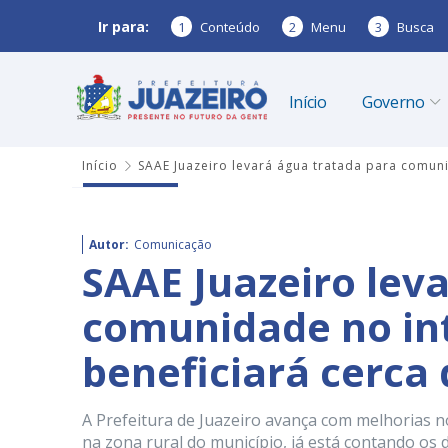
Ir para:
1
Conteúdo
2
Menu
3
Busca
Início
Governo
Início
SAAE Juazeiro levará água tratada para comuni
Autor:
Comunicação
SAAE Juazeiro lev
comunidade no int
beneficiará cerca 
A Prefeitura de Juazeiro avança com melhorias n
na zona rural do município, já está contando os d