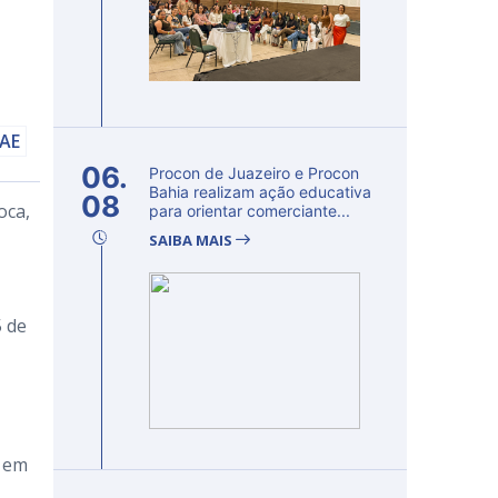
AAE
06.
Procon de Juazeiro e Procon
Bahia realizam ação educativa
08
oca,
para orientar comerciante...
SAIBA MAIS
5 de
á em