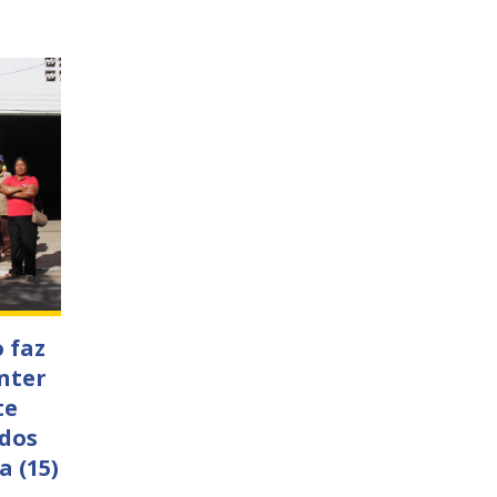
 faz
nter
te
 dos
a (15)