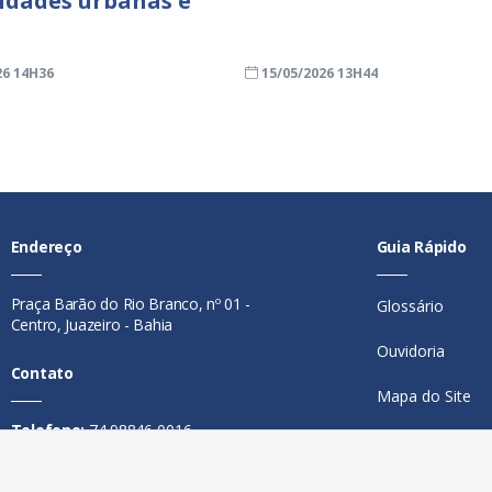
dades urbanas e
26 14H36
15/05/2026 13H44
Endereço
Guia Rápido
Praça Barão do Rio Branco, nº 01 -
Glossário
Centro, Juazeiro - Bahia
Ouvidoria
Contato
Mapa do Site
Telefone:
74 98846-0016
Perguntas Freq
Email:
ouvidoria@juazeiro.ba.gov.br
Manual de Nav