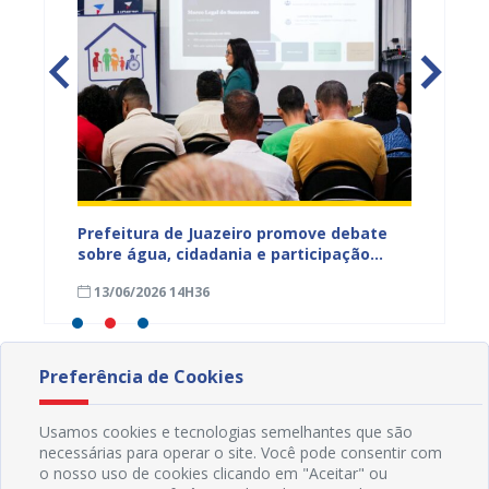
jetos
Prefeitura de Juazeiro promove debate
Prefeit
ua na
sobre água, cidadania e participação
para m
social e fortalece diálogo com
parali
13/06/2026 14H36
15/05
comunidades urbanas e rurais
sexta-f
Preferência de Cookies
Usamos cookies e tecnologias semelhantes que são
necessárias para operar o site. Você pode consentir com
o nosso uso de cookies clicando em "Aceitar" ou