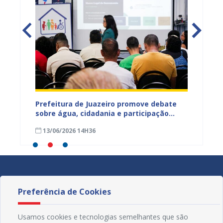
jetos
Prefeitura de Juazeiro promove debate
Prefeit
ua na
sobre água, cidadania e participação
para m
social e fortalece diálogo com
parali
13/06/2026 14H36
15/05
comunidades urbanas e rurais
sexta-f
Preferência de Cookies
Usamos cookies e tecnologias semelhantes que são