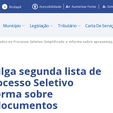
Acessibilidade
Aumentar Fonte
Dim
4
Rodapé
Município
Legislação
Tributário
Carta De Servi
cados no Processo Seletivo Simplificado e informa sobre apresent
lga segunda lista de
cesso Seletivo
forma sobre
 documentos