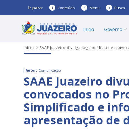
Ir para:
1
Conteúdo
2
Menu
3
Busca
Início
Governo
Início
SAAE Juazeiro divulga segunda lista de convo
Autor:
Comunicação
SAAE Juazeiro divu
convocados no Pro
Simplificado e in
apresentação de