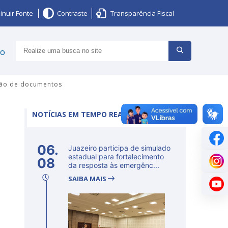
inuir Fonte
Contraste
Transparência Fiscal
ço
ação de documentos
NOTÍCIAS EM TEMPO REAL
06.
Juazeiro participa de simulado
estadual para fortalecimento
08
da resposta às emergênc...
SAIBA MAIS