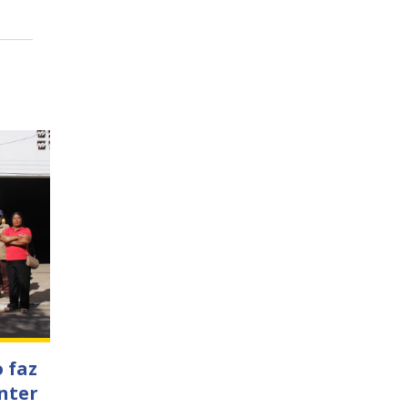
 faz
nter