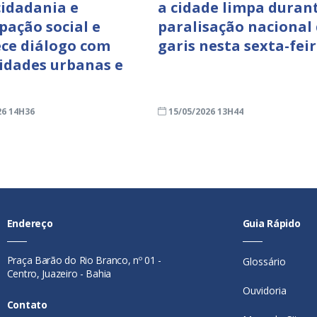
cidadania e
a cidade limpa duran
pação social e
paralisação nacional
ece diálogo com
garis nesta sexta-feir
dades urbanas e
26 14H36
15/05/2026 13H44
Endereço
Guia Rápido
Praça Barão do Rio Branco, nº 01 -
Glossário
Centro, Juazeiro - Bahia
Ouvidoria
Contato