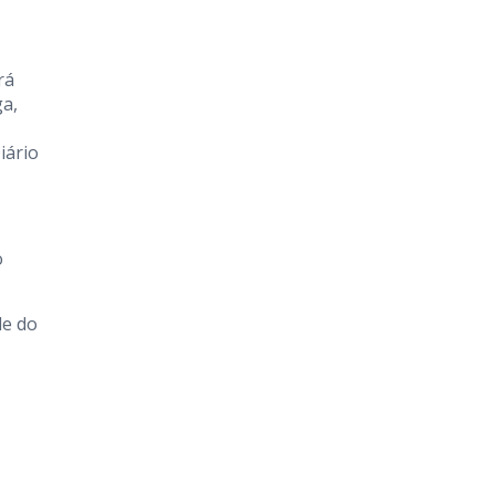
rá
ga,
iário
o
de do