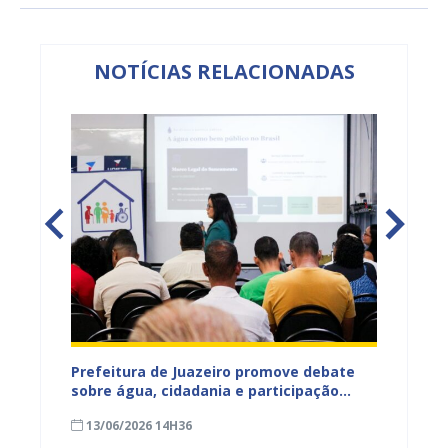
NOTÍCIAS RELACIONADAS
jetos
Prefeitura de Juazeiro promove debate
Prefeit
ua na
sobre água, cidadania e participação
para m
social e fortalece diálogo com
parali
13/06/2026 14H36
15/05
comunidades urbanas e rurais
sexta-f