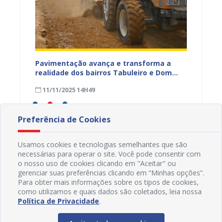
na Dias
Pavimentação avança e transforma a
Gestor
a
realidade dos bairros Tabuleiro e Dom
técnic
a,
José Rodrigues em Juazeiro
para a
11/11/2025 14H49
08/11
Preferência de Cookies
Usamos cookies e tecnologias semelhantes que são
necessárias para operar o site. Você pode consentir com
o nosso uso de cookies clicando em "Aceitar" ou
gerenciar suas preferências clicando em “Minhas opções”.
Para obter mais informações sobre os tipos de cookies,
como utilizamos e quais dados são coletados, leia nossa
Política de Privacidade
.