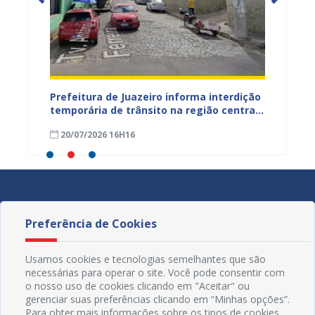
ão
Prefeitura de Juazeiro informa interdição
Prefei
temporária de trânsito na região central
públic
para obras de pavimentação asfáltica
bairro
20/07/2026 16H16
09/07
Preferência de Cookies
Usamos cookies e tecnologias semelhantes que são
necessárias para operar o site. Você pode consentir com
o nosso uso de cookies clicando em "Aceitar" ou
gerenciar suas preferências clicando em “Minhas opções”.
Para obter mais informações sobre os tipos de cookies,