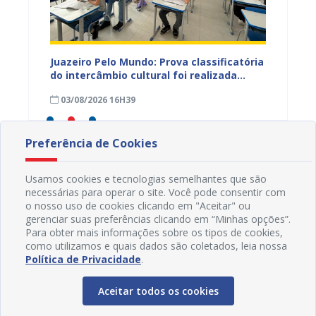
vulga
Juazeiro Pelo Mundo: Prova classificatória
Juazei
tória
do intercâmbio cultural foi realizada
estuda
neste domingo (02); gabarito será
03/08/2026 16H39
28/07
divulgado nesta terça (04)
Preferência de Cookies
Usamos cookies e tecnologias semelhantes que são
necessárias para operar o site. Você pode consentir com
o nosso uso de cookies clicando em "Aceitar" ou
gerenciar suas preferências clicando em “Minhas opções”.
Para obter mais informações sobre os tipos de cookies,
como utilizamos e quais dados são coletados, leia nossa
Política de Privacidade
.
Aceitar todos os cookies