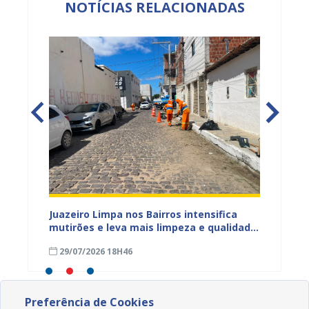
NOTÍCIAS RELACIONADAS
ura
Juazeiro Limpa nos Bairros intensifica
Juazei
 a
mutirões e leva mais limpeza e qualidade
equipe
de vida à população
limpez
29/07/2026 18H46
07/07
Preferência de Cookies