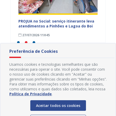
eiro
PROJUA no Social: serviço itinerante leva
Associa
 para
atendimentos a Pinhões e Lagoa do Boi
para c
soa
Desenv
27/07/2026 11H45
24/07
Preferência de Cookies
Usamos cookies e tecnologias semelhantes que são
necessárias para operar o site. Você pode consentir com
o nosso uso de cookies clicando em "Aceitar" ou
gerenciar suas preferências clicando em “Minhas opções”.
Para obter mais informações sobre os tipos de cookies,
como utilizamos e quais dados são coletados, leia nossa
Política de Privacidade
.
Aceitar todos os cookies