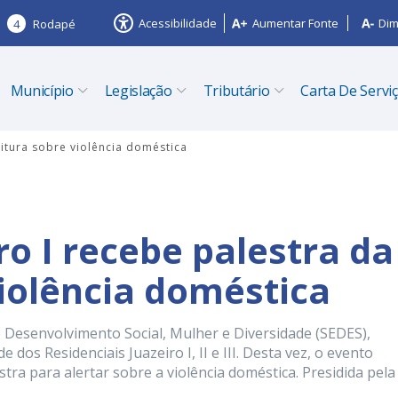
Acessibilidade
Aumentar Fonte
Dim
4
Rodapé
Município
Legislação
Tributário
Carta De Servi
eitura sobre violência doméstica
ro I recebe palestra da
violência doméstica
de Desenvolvimento Social, Mulher e Diversidade (SEDES),
dos Residenciais Juazeiro I, II e III. Desta vez, o evento
stra para alertar sobre a violência doméstica. Presidida pela