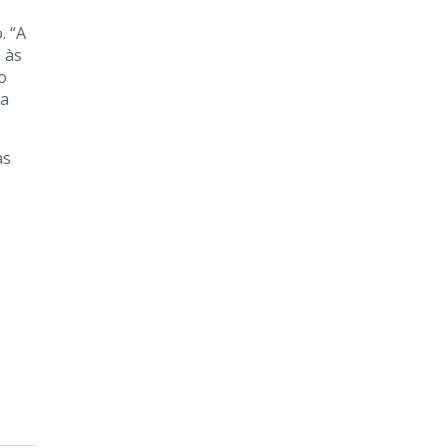
. “A
 às
o
ra
as