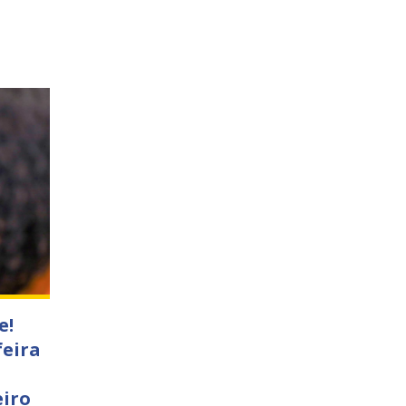
e!
feira
eiro