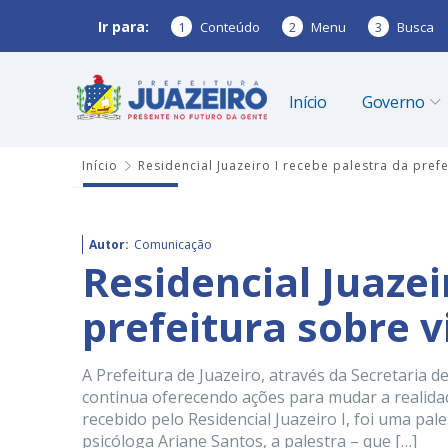
Ir para:
1
Conteúdo
2
Menu
3
Busca
Início
Governo
Início
Residencial Juazeiro I recebe palestra da pref
Autor:
Comunicação
Residencial Juazei
prefeitura sobre 
A Prefeitura de Juazeiro, através da Secretaria 
continua oferecendo ações para mudar a realidade 
recebido pelo Residencial Juazeiro I, foi uma pale
psicóloga Ariane Santos, a palestra – que […]