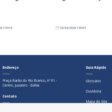
26 17H19
16/04/2026 13H57
Endereço
Guia Rápido
Praça Barão do Rio Branco, nº 01 -
Glossário
Centro, Juazeiro - Bahia
Ouvidoria
Contato
Mapa do Site
Telefone:
74 98846-0016
Perguntas Freq