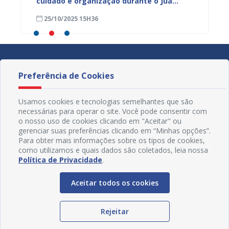
cuidado e organização durante o Juá
agosto
rama
Literária
25/10/2025 15H36
18/09
Preferência de Cookies
Usamos cookies e tecnologias semelhantes que são
necessárias para operar o site. Você pode consentir com
o nosso uso de cookies clicando em "Aceitar" ou
gerenciar suas preferências clicando em “Minhas opções”.
Para obter mais informações sobre os tipos de cookies,
como utilizamos e quais dados são coletados, leia nossa
Política de Privacidade
.
Aceitar todos os cookies
Redes Sociais
Rejeitar