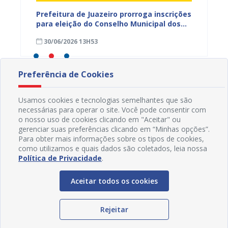
zeiro
Prefeitura de Juazeiro prorroga inscrições
Prefei
atuação
para eleição do Conselho Municipal dos
sobre 
ar o
Direitos Humanos até 10 de julho
social
30/06/2026 13H53
13/06
comuni
Preferência de Cookies
Usamos cookies e tecnologias semelhantes que são
necessárias para operar o site. Você pode consentir com
o nosso uso de cookies clicando em "Aceitar" ou
gerenciar suas preferências clicando em “Minhas opções”.
Para obter mais informações sobre os tipos de cookies,
como utilizamos e quais dados são coletados, leia nossa
Política de Privacidade
.
Aceitar todos os cookies
Rejeitar
Redes Sociais