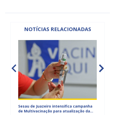
NOTÍCIAS RELACIONADAS
adual
Sesau de Juazeiro intensifica campanha
Saúde 
s
de Multivacinação para atualização da
no fim