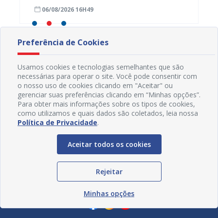
s da
caderneta de crianças e adolescentes
garant
06/08/2026 16H49
01/08
Preferência de Cookies
Usamos cookies e tecnologias semelhantes que são
necessárias para operar o site. Você pode consentir com
o nosso uso de cookies clicando em "Aceitar" ou
gerenciar suas preferências clicando em “Minhas opções”.
Para obter mais informações sobre os tipos de cookies,
como utilizamos e quais dados são coletados, leia nossa
Política de Privacidade
.
Aceitar todos os cookies
Rejeitar
Redes Sociais
Minhas opções