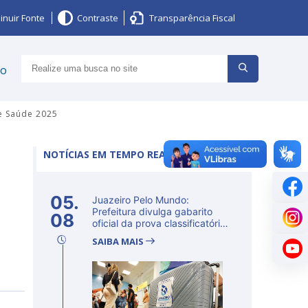
inuir Fonte
Contraste
Transparência Fiscal
ço
e Saúde 2025
NOTÍCIAS EM TEMPO REAL
05.
Juazeiro Pelo Mundo:
Prefeitura divulga gabarito
08
oficial da prova classificatória
ne...
SAIBA MAIS