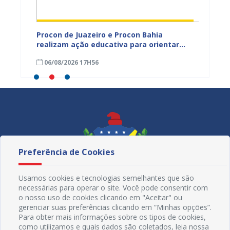
adual
Procon de Juazeiro e Procon Bahia
Sesau 
s
realizam ação educativa para orientar
de Mul
s da
comerciantes no município
cadern
06/08/2026 17H56
06/08
Preferência de Cookies
Usamos cookies e tecnologias semelhantes que são
necessárias para operar o site. Você pode consentir com
o nosso uso de cookies clicando em "Aceitar" ou
gerenciar suas preferências clicando em “Minhas opções”.
Para obter mais informações sobre os tipos de cookies,
como utilizamos e quais dados são coletados, leia nossa