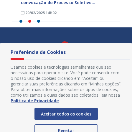
 ex-
convocação do Processo Seletivo
salári
Simplificado
munici
20/02/2025 14H02
20/02
Preferência de Cookies
Usamos cookies e tecnologias semelhantes que são
necessárias para operar o site. Você pode consentir com
o nosso uso de cookies clicando em "Aceitar" ou
gerenciar suas preferências clicando em “Minhas opções”.
Para obter mais informações sobre os tipos de cookies,
como utilizamos e quais dados são coletados, leia nossa
Política de Privacidade
.
Redes Sociais
Aceitar todos os cookies
Rejeitar