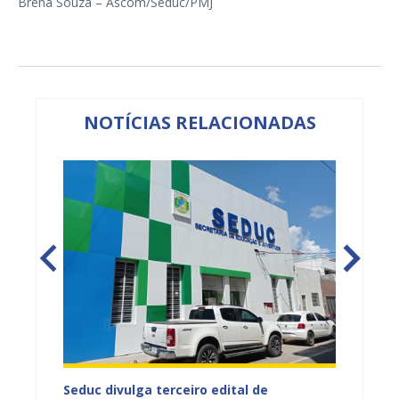
Brena Souza – Ascom/Seduc/PMJ
NOTÍCIAS RELACIONADAS
scola
Seduc divulga terceiro edital de
Já est