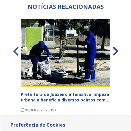
NOTÍCIAS RELACIONADAS
ção e
Prefeitura de Juazeiro intensifica limpeza
Prefei
em
urbana e beneficia diversos bairros com
BA-210
ações em ruas, canais e pavimentação,
18/03/2025 20H57
31/01
nesta terça-feira (18)
Preferência de Cookies