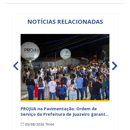
NOTÍCIAS RELACIONADAS
icia
PROJUA na Pavimentação: Ordem de
PROJUÁ
 na
Serviço da Prefeitura de Juazeiro garante
recebe
 em
100% de pavimentação do distrito de
com dé
05/08/2026 7H44
30/07
Juremal