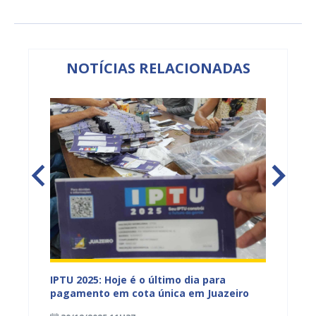
NOTÍCIAS RELACIONADAS
alarial
IPTU 2025: Hoje é o último dia para
IPTU P
njeta
pagamento em cota única em Juazeiro
Gente 