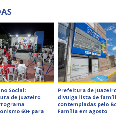
DAS
no Social:
Prefeitura de Juazeir
tura de Juazeiro
divulga lista de famíl
Programa
contempladas pelo B
onismo 60+ para
Família em agosto