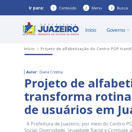
Ir para:
1
Conteúdo
2
Menu
3
Busca
Início
Governo
Início
Projeto de alfabetização do Centro POP transf
Autor:
Diana Cristina
Projeto de alfabe
transforma rotina
de usuários em Ju
A Prefeitura de Juazeiro, por meio do Centro P
Social, Diversidade, Igualdade Racial e Combate