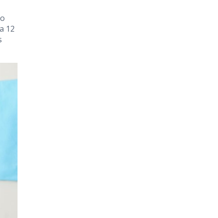
do
 a 12
s