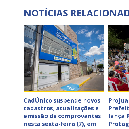
NOTÍCIAS RELACIONA
CadÚnico suspende novos
Projua 
cadastros, atualizações e
Prefei
emissão de comprovantes
lança 
nesta sexta-feira (7), em
Protag