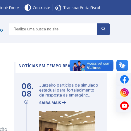
inuir Fonte
Contraste
Transparência Fiscal
ço
NOTÍCIAS EM TEMPO REAL
06.
Juazeiro participa de simulado
estadual para fortalecimento
08
da resposta às emergênc...
SAIBA MAIS
ação