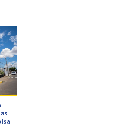
o
ias
olsa