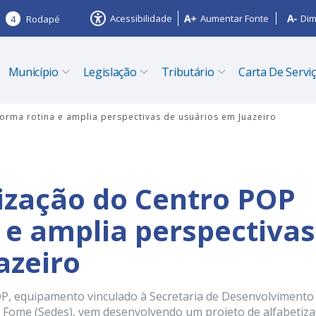
Acessibilidade
Aumentar Fonte
Dim
4
Rodapé
Município
Legislação
Tributário
Carta De Servi
orma rotina e amplia perspectivas de usuários em Juazeiro
tização do Centro POP
 e amplia perspectivas
azeiro
OP, equipamento vinculado à Secretaria de Desenvolvimento
 à Fome (Sedes), vem desenvolvendo um projeto de alfabetiz