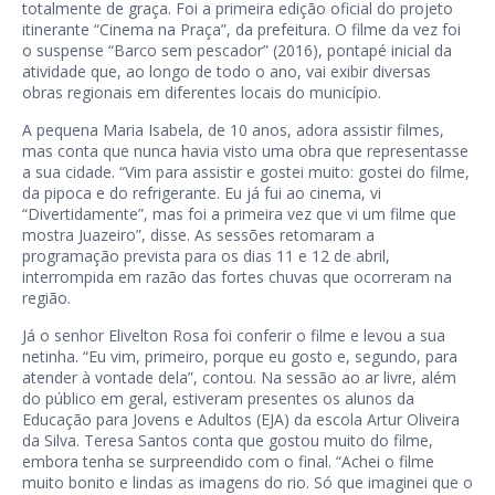
totalmente de graça. Foi a primeira edição oficial do projeto
itinerante “Cinema na Praça”, da prefeitura. O filme da vez foi
o suspense “Barco sem pescador” (2016), pontapé inicial da
atividade que, ao longo de todo o ano, vai exibir diversas
obras regionais em diferentes locais do município.
A pequena Maria Isabela, de 10 anos, adora assistir filmes,
mas conta que nunca havia visto uma obra que representasse
a sua cidade. “Vim para assistir e gostei muito: gostei do filme,
da pipoca e do refrigerante. Eu já fui ao cinema, vi
“Divertidamente”, mas foi a primeira vez que vi um filme que
mostra Juazeiro”, disse. As sessões retomaram a
programação prevista para os dias 11 e 12 de abril,
interrompida em razão das fortes chuvas que ocorreram na
região.
Já o senhor Elivelton Rosa foi conferir o filme e levou a sua
netinha. “Eu vim, primeiro, porque eu gosto e, segundo, para
atender à vontade dela”, contou. Na sessão ao ar livre, além
do público em geral, estiveram presentes os alunos da
Educação para Jovens e Adultos (EJA) da escola Artur Oliveira
da Silva. Teresa Santos conta que gostou muito do filme,
embora tenha se surpreendido com o final. “Achei o filme
muito bonito e lindas as imagens do rio. Só que imaginei que o