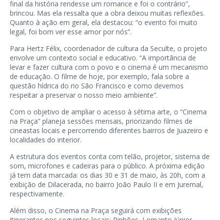
final da história rendesse um romance e foi o contrário”,
brincou. Mas ela ressalta que a obra deixou muitas reflexões.
Quanto à ação em geral, ela destacou: “o evento foi muito
legal, foi bom ver esse amor por nós”.
Para Hertz Félix, coordenador de cultura da Seculte, o projeto
envolve um contexto social e educativo. “A importância de
levar e fazer cultura com o povo e o cinema é um mecanismo
de educação. O filme de hoje, por exemplo, fala sobre a
questão hídrica do rio São Francisco e como devemos
respeitar a preservar o nosso meio ambiente”.
Com o objetivo de ampliar o acesso à sétima arte, o “Cinema
na Praça” planeja sessões mensais, priorizando filmes de
cineastas locais e percorrendo diferentes bairros de Juazeiro e
localidades do interior.
A estrutura dos eventos conta com telão, projetor, sistema de
som, microfones e cadeiras para o público. A próxima edição
já tem data marcada: os dias 30 e 31 de maio, às 20h, com a
exibição de Dilacerada, no bairro João Paulo II e em Juremal,
respectivamente.
Além disso, o Cinema na Praça seguirá com exibições
itinerantes nos seguintes locais: Pinhões, Lomanto Júnior,