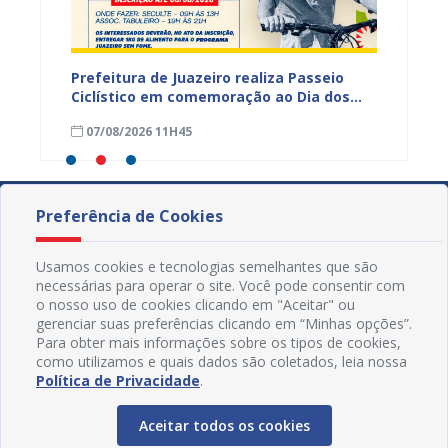
hores
Prefeitura de Juazeiro realiza Passeio
I Enco
a
Ciclístico em comemoração ao Dia dos
do Rio 
Pais neste domingo (9)
debate
07/08/2026 11H45
30/07
Preferência de Cookies
Usamos cookies e tecnologias semelhantes que são
necessárias para operar o site. Você pode consentir com
o nosso uso de cookies clicando em "Aceitar" ou
gerenciar suas preferências clicando em “Minhas opções”.
Para obter mais informações sobre os tipos de cookies,
como utilizamos e quais dados são coletados, leia nossa
Política de Privacidade
.
Aceitar todos os cookies