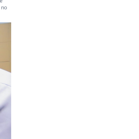
de
 no