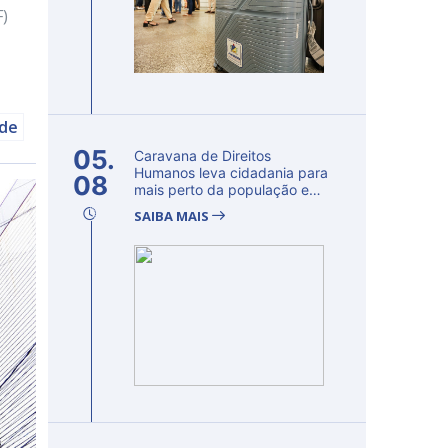
F)
úde
05.
Caravana de Direitos
Humanos leva cidadania para
08
mais perto da população e
fortalec...
SAIBA MAIS