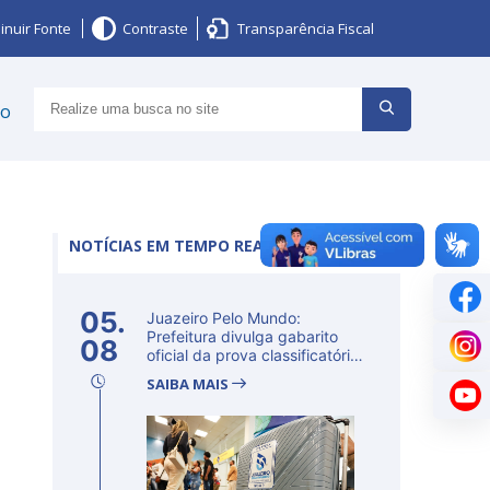
inuir Fonte
Contraste
Transparência Fiscal
ço
NOTÍCIAS EM TEMPO REAL
05.
Juazeiro Pelo Mundo:
Prefeitura divulga gabarito
08
oficial da prova classificatória
ne...
SAIBA MAIS