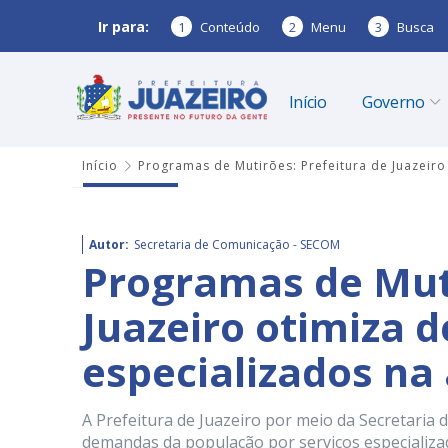
Ir para:
1
Conteúdo
2
Menu
3
Busca
Início
Governo
Início
Programas de Mutirões: Prefeitura de Juazeir
Autor:
Secretaria de Comunicação - SECOM
Programas de Muti
Juazeiro otimiza 
especializados na
A Prefeitura de Juazeiro por meio da Secretaria
demandas da população por serviços especializ