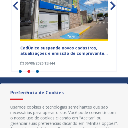
CadÚnico suspende novos cadastros,
Projua 
atualizações e emissão de comprovantes
lança 
ação
nesta sexta-feira (7), em Juazeiro
fortale
06/08/2026 15H44
29/07
idosa
Preferência de Cookies
Usamos cookies e tecnologias semelhantes que são
necessárias para operar o site. Você pode consentir com
o nosso uso de cookies clicando em "Aceitar" ou
gerenciar suas preferências clicando em “Minhas opções”.